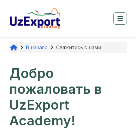
Перейти к основному содержанию
Боко
В начало
Свяжитесь с нами
Добро
пожаловать в
UzExport
Academy!