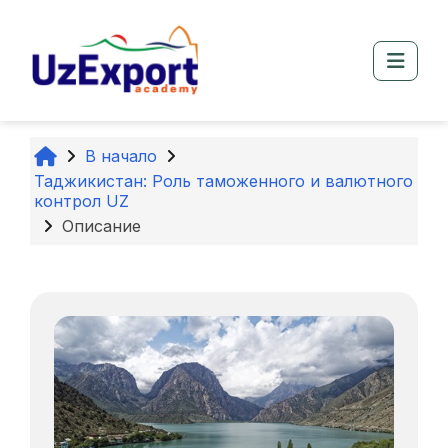
Перейти к основному содержанию
Боко
В начало
Таджикистан: Роль таможенного и валютного
контрол UZ
Описание